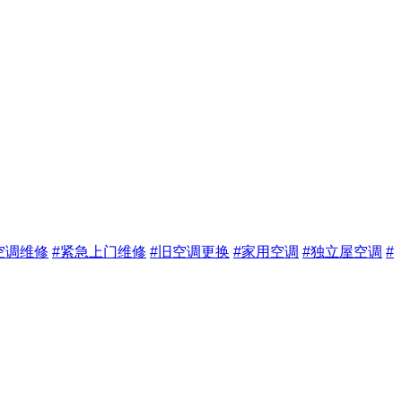
空调维修
#紧急上门维修
#旧空调更换
#家用空调
#独立屋空调
#