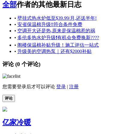
全部
作者的其他最新日志
•
壁挂式热水炉低至$39.99/月,还送半年!
•
安省保温棉升级‼️符合条件免费
•
空调开大还是热,原来是保温棉惹的祸
•
多伦多热水炉升级❗️有机会免费换新????
•
阁楼保温棉补贴升级！施工评估一站式
•
升级美的空调热泵｜还有$2000补贴
评论 (
0
个评论)
您需要登录后才可以评论
登录
|
注册
评论
亿家冷暖