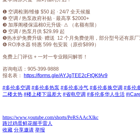
❶ 空调检测/维修 $50 起 · 24/7 全天候服
❷ 空调 / 热泵政府补贴 · 最高享 $2000+
❸ 加厚阁楼保温棉0元升级· ⚠ （名额有限）
❹ 空调 / 热泵月供 $29.99 起
❺热水炉免费升级· 赠送 12 个月免费使用，部分型号还有原厂返
❻ RO净水器 特惠 599 包安装（原价$899）
免费上门评估 + 一对一专业顾问解答！
咨询电话：905-399-9888
报名表：
https://forms.gle/AYJgTEE2cFtQKfAr9
#多伦多空调
#多伦多热泵
#多伦多冷气
#多伦多换空调
#多伦
二楼太热
#楼上楼下温差大
#省电空调
#多伦多华人生活
#iCar
https://www.youtube.com/shorts/PeRSAAcXIkc
路过
鸡蛋
鲜花
握手
雷人
收藏
分享
邀请
举报