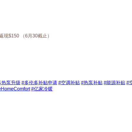
现$150 （6月30截止）
多热泵升级
#多伦多补贴申请
#空调补贴
#热泵补贴
#能源补贴
#
eHomeComfort
#亿家冷暖