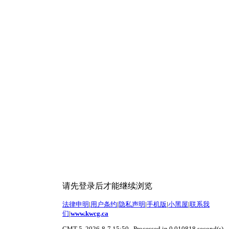
请先登录后才能继续浏览
法律申明
|
用户条约
|
隐私声明
|
手机版
|
小黑屋
|
联系我
们
|
www.kwcg.ca
GMT-5, 2026-8-7 15:50
, Processed in 0.010818 second(s),