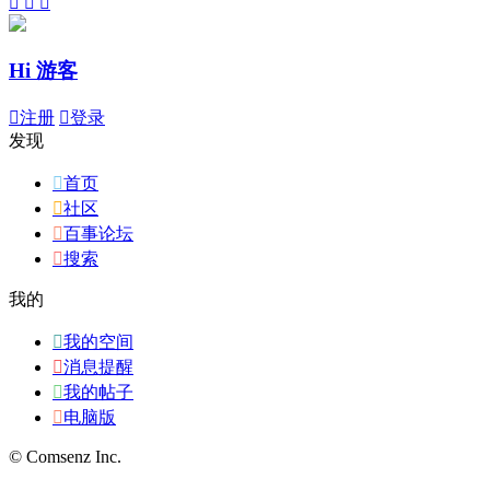



Hi 游客

注册

登录
发现

首页

社区

百事论坛

搜索
我的

我的空间

消息提醒

我的帖子

电脑版
© Comsenz Inc.