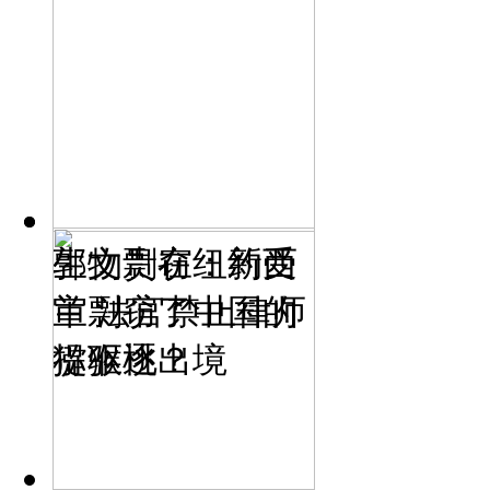
生物剽窃：新西
郭文贵在纽约受
兰剽窃了中国的
审 法官禁止律师
猕猴桃？
提驱逐出境